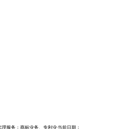
利业务、公司登记注册、版权登记、条形码业务等。欢迎垂询咨询热线：1
当前日期：