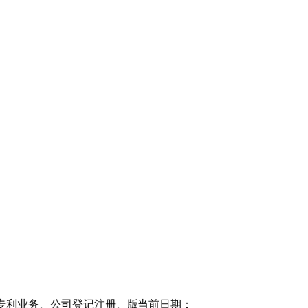
版权登记、条形码业务等。欢迎垂询咨询热线：18008077028、
当前日期：