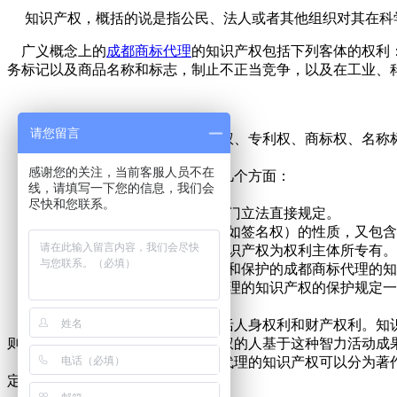
知识产权，概括的说是指公民、法人或者其他组织对其在科
广义概念上的
成都商标代理
的知识产权包括下列客体的权利
务标记以及商品名称和标志，制止不正当竞争，以及在工业、
请您留言
狭义概念上的知识产权只包括版权、专利权、商标权、名称标
成都商标代理的知识产权的特征
感谢您的关注，当前客服人员不在
知识产权的特征概括起来有以下几个方面：
线，请填写一下您的信息，我们会
（1）无形财产权。
尽快和您联系。
（2）确认或授予必须经过国家专门立法直接规定。
（3）双重性：既有某种人身权（如签名权）的性质，又包含
（4）专有性：成都商标代理的知识产权为权利主体所专有。
（5）地域性：某一国法律所确认和保护的成都商标代理的知
（6）时间性：法律对成都商标代理的知识产权的保护规定一
分类：
从权利的内容上看，知识产权包括人身权利和财产权利。知识
则是指享有成都商标代理的知识产权的人基于这种智力活动成
按照智力活动成果的不同，商标代理的知识产权可以分为著作
定。