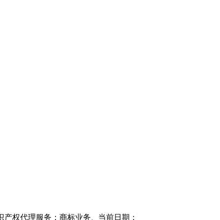
标业务、专利业务、公司登记注册、版权登记、条形码业务等。欢迎垂询咨
当前日期：