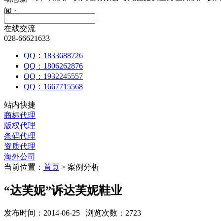
闻：
在线交流
028-66621633
QQ：1833688726
QQ：1806262876
QQ：1932245557
QQ：1667715568
站内快捷
商标代理
版权代理
条码代理
资质代理
海外公司
当前位置：
首页
> 案例分析
“达芙妮”诉达芙妮鞋业
发布时间：2014-06-25 浏览次数：2723