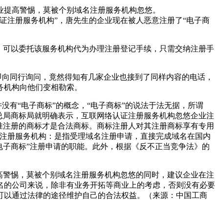
业提高警惕，莫被个别域名注册服务机构忽悠。
证注册服务机构”，唐先生的企业现在被人恶意注册了“电子商
，可以委托该服务机构代为办理注册登记手续，只需交纳注册手
即向同行询问，竟然得知有几家企业也接到了同样内容的电话，
务机构向他们变相勒索。
没有“电子商标”的概念，“电子商标”的说法于法无据，所谓
商总局商标局就明确表示，互联网络认证注册服务机构忽悠企业注
准注册的商标才是合法商标。商标注册人对其注册商标享有专用
名注册服务机构：是指受理域名注册申请，直接完成域名在国内
电子商标”注册申请的职能。此外，根据《反不正当竞争法》的
高警惕，莫被个别域名注册服务机构忽悠的同时，建议企业在注
名的公司来说，除非有业务开拓等商业上的考虑，否则没有必要
可以通过法律的途径维护自己的合法权益。（来源：中国工商