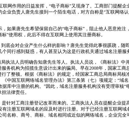
互联网作用的日益发挥，“电子商标”又现身了。工商部门提醒企
企业负责人唐先生接到一个陌生电话，对方自称是“互联网络认
，如果唐先生希望保留自己的“电子商标”，阻止他人恶意抢注
子商标”使用权，此后不得在互联网上使用其注册商标。
权，到底会对企业产生什么样的影响？唐先生觉得此事很蹊跷，随
几个同行感到疑惑，有人甚至认为这是行政机关通过域名注册服
商局执法人员明确告知唐先生等人。执法人员说，《商标法》中并
册服务机构为招揽生意设计出来的骗局。早在2008年，国家工
为进行了整顿。根据《商标法》的规定，经国家工商总局商标局核
。《中国互联网络域名管理办法》第三条第（七）项规定：“域
据库中注册的机构。”因此，域名注册服务机构没有受理审核“
承担法律责任。
，是针对工商注册登记改革而来的。工商执法人员在提醒企业提
没有注册互联网域名的应及时进行注册。对于已经注册互联网域
公司名称、商号、商标、域名相同或近似的网络域名，企业完全