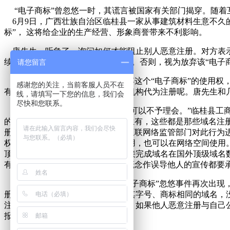
“电子商标”曾忽悠一时，其谎言被国家有关部门揭穿。随着
6月9日，广西壮族自治区临桂县一家从事建筑材料生意不久的
标”， 这将给企业的生产经营、形象商誉带来不利影响。
唐先生一听急了，询问如何才能阻止别人恶意注册。对方表示
续费用即可，收费标准是每年500元。否则，视为放弃该“电
请您留言
“电子商标”是一个什么概念？放弃这个“电子商标”的使用
感谢您的关注，当前客服人员不在
有企业正准备花钱请这个认证服务机构代为注册呢。唐先生和
线，请填写一下您的信息，我们会
尽快和您联系。
“ 其实‘电子商标’子虚乌有，企业可以不予理会。”临桂县工
的“放弃电子商标使用权”也是无中生有，这些都是那些域名注
册“电子商标”是违法行为，并配合互联网络监管部门对此行
权，可以在报纸、杂志等媒体上使用，也可以在网络空间使用
顶级域名数据库中注册、直接或间接完成域名在国外顶级域名数
有关规定，任何人利用“电子商标”概念作误导他人的宣传都要
工商执法人员分析认为，此次“电子商标”忽悠事件再次出现
册域名建立网站时，应尽量使用与其字号、商标相同的域名，
注册多个不同类型的或近似的域名。如果他人恶意注册与自己
报）