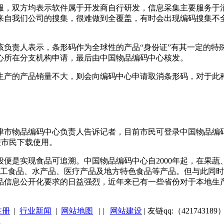
双方均表示软件属于开发商自行研发，信息采集主要服务于消
来自我们公司的搜集，很难做到全覆盖，有时会出现编码搜集不
责人表示，条形码作为全球性的产品“身份证”有其一定的特
心所在分支机构申请，最后由中国物品编码中心核发。
产的产品销量不大，则会向编码中心申请取消条形码，对于此种
中心负责人告诉记者，目前市民可登录中国物品编码中心网站(http
便市民下载使用。
是实现食品可追溯。中国物品编码中心自2000年起，在果蔬
加工食品、水产品、医疗产品及地方特色食品等产品。但与此同
品信息公开化要求的日益强烈，近年来已有一些省份对于本地生
注册
|
行业新闻
|
网站地图
|
|
网站建设
| 友链qq:（421743189
1