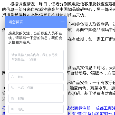
根据调查情况，昨日，记者分别致电微信客服及我查查客服，
的信息一部分来自权威性较高的中国物品编码中心，另一部分
扫描条形码显示不出信息并不能证明商品真伪。
请您留言
随后，记者与天津市物品编码中心相关负责人取得联系，该负
依法取得营业执照和相关合法经营资质，再向中国物品编码中
感谢您的关注，当前客服人员不在
线，请填写一下您的信息，我们会
随后记者也了解到，条形码也存在有效期，如一家工厂所生
尽快和您联系。
查商品真实信息
还需用靠谱软件
既然如此，该如何借助软件扫出商品真实信息？对此，天津市物品编码
网站还推出国家食品(产品)安全追溯平台移动客户端版本，方
据网站负责人介绍，要做到食品和产品安全，一个有效手段便
100多个产品质量安全追溯应用示范，涵盖肉禽、蔬菜水果、
管理办法》中并未要求商品必须拥有条形码。基于消费者对商
须使用条形码。
公司简介
|
联系我们
|
案例分析
|
成都商标注册
|
成都工商
成都厚广知识产权代理有限公司版权所有 蜀ICP备14016793号-