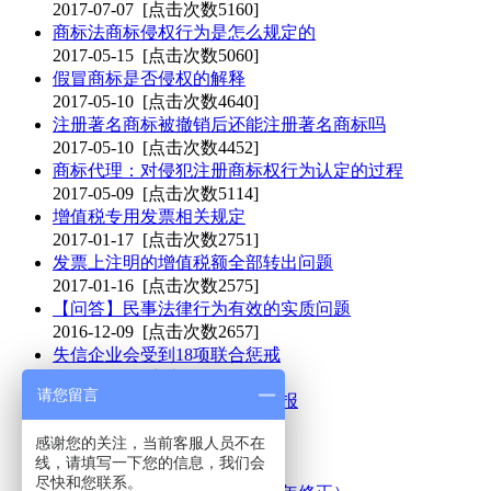
2017-07-07
[点击次数5160]
商标法商标侵权行为是怎么规定的
2017-05-15
[点击次数5060]
假冒商标是否侵权的解释
2017-05-10
[点击次数4640]
注册著名商标被撤销后还能注册著名商标吗
2017-05-10
[点击次数4452]
商标代理：对侵犯注册商标权行为认定的过程
2017-05-09
[点击次数5114]
增值税专用发票相关规定
2017-01-17
[点击次数2751]
发票上注明的增值税额全部转出问题
2017-01-16
[点击次数2575]
【问答】民事法律行为有效的实质问题
2016-12-09
[点击次数2657]
失信企业会受到18项联合惩戒
2016-10-17
[点击次数2771]
请您留言
2016年武侯区科技计划项目申报
2016-06-14
[点击次数4364]
感谢您的关注，当前客服人员不在
“电子商标”重出江湖为骗钱
线，请填写一下您的信息，我们会
2014-06-27
[点击次数5676]
尽快和您联系。