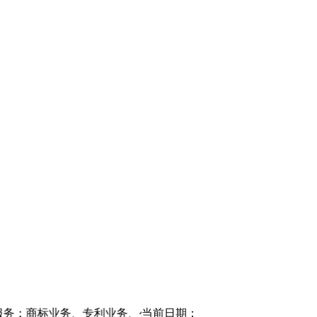
务、公司登记注册、版权登记、条形码业务等。欢迎垂询咨询热线：180
当前日期：